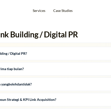
Services
Case Studies
k Building / Digital PR
ding / Digital PR?
rima tiap bulan?
a yang
boleh
dan
tidak
?
un Strategi & KPI Link Acquisition?