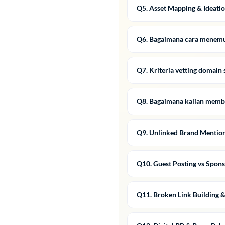
Q5. Asset Mapping & Ideatio
Q6. Bagaimana cara menemu
Q7. Kriteria vetting domain 
Q8. Bagaimana kalian memb
Q9. Unlinked Brand Mention
Q10. Guest Posting vs Spon
Q11. Broken Link Building &