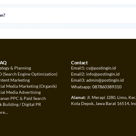
an?
FAQ
Contact
ategy & Planning
Email1: cs@postingin.id
 (Search Engine Optimization)
Email2: info@postingin.id
tent Marketing
Email3: admin@postingin.id
ial Media Marketing (Organik)
Whatsapp:
087860389310
ial Media Advertising
Alamat:
Jl. Merapi J280, Limo, Kec
anan PPC & Paid Search
Kota Depok, Jawa Barat 16514, In
 Building / Digital PR
ore…