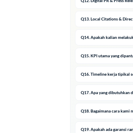
Q12. Digital PR & Press Rel
Q13. Local Citations & Dire
Q14. Apakah kalian melaku
Q15. KPI utama yang dipanta
Q16. Timeline kerja tipikal s
Q17. Apa yang dibutuhkan d
Q18. Bagaimana cara kami m
Q19. Apakah ada garansi ran