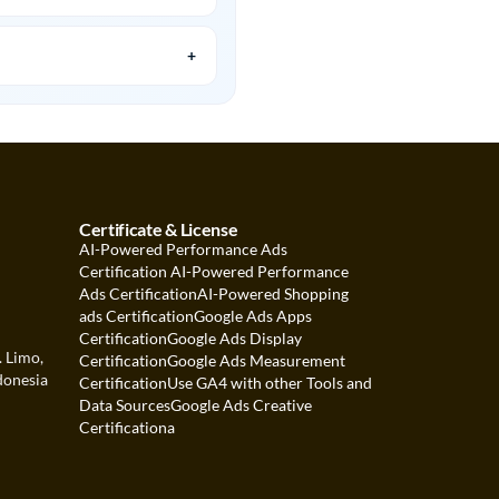
Certificate & License
AI-Powered Performance Ads
Certification
AI-Powered Performance
Ads Certification
AI-Powered Shopping
ads Certification
Google Ads Apps
Certification
Google Ads Display
. Limo,
Certification
Google Ads Measurement
donesia
Certification
Use GA4 with other Tools and
Data Sources
Google Ads Creative
Certification
a