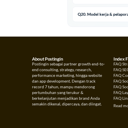
Q20. Model kerja & pelapor
About Postingin
Index 
Postingin sebagai partner growth end-to-
FAQ Str
end consulting, strategy, research,
FAQ SEO
performance marketing, hingga website
FAQ Con
dan app development. Dengan track
FAQ Soc
record 7 tahun, mampu mendorong
FAQ Soc
pertumbuhan yang terukur &
FAQ Lay
berkelanjutan menjadikan brand Anda
FAQ Link
semakin dikenal, dipercaya, dan diingat.
Read m