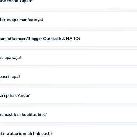
ease cocok kapan?
ctories apa manfaatnya?
kan Influencer/Blogger Outreach & HARO?
u apa saja?
eperti apa?
ari pihak Anda?
emastikan kualitas link?
king atau jumlah link pasti?