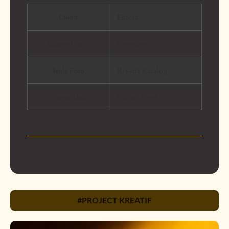
Client
Ellacia
Bidang Bisnis
Beverages
Jenis Foto
Kreatif, Katalog
Theme/Look
Indoor, Fresh
#PROJECT KREATIF