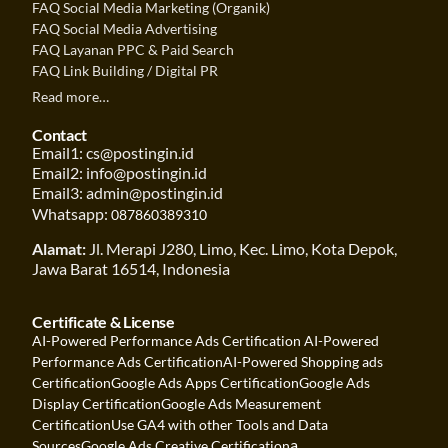
FAQ Social Media Marketing (Organik)
FAQ Social Media Advertising
FAQ Layanan PPC & Paid Search
FAQ Link Building / Digital PR
Read more…
Contact
Email1: cs@postingin.id
Email2: info@postingin.id
Email3: admin@postingin.id
Whatsapp:
087860389310
Alamat:
Jl. Merapi J280, Limo, Kec. Limo, Kota Depok,
Jawa Barat 16514, Indonesia
Certificate & License
AI-Powered Performance Ads Certification
AI-Powered
Performance Ads Certification
AI-Powered Shopping ads
Certification
Google Ads Apps Certification
Google Ads
Display Certification
Google Ads Measurement
Certification
Use GA4 with other Tools and Data
a
Sources
Google Ads Creative Certification