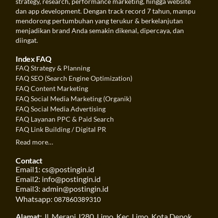
strategy, research, performance marketing, hingga website
dan app development. Dengan track record 7 tahun, mampu
mendorong pertumbuhan yang terukur & berkelanjutan
menjadikan brand Anda semakin dikenal, dipercaya, dan
diingat.
Index FAQ
FAQ Strategy & Planning
FAQ SEO (Search Engine Optimization)
FAQ Content Marketing
FAQ Social Media Marketing (Organik)
FAQ Social Media Advertising
FAQ Layanan PPC & Paid Search
FAQ Link Building / Digital PR
Read more…
Contact
Email1: cs@postingin.id
Email2: info@postingin.id
Email3: admin@postingin.id
Whatsapp:
087860389310
Alamat:
Jl. Merapi J280, Limo, Kec. Limo, Kota Depok,