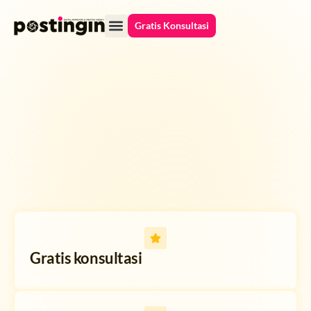
Gratis Konsultasi
Case Studies
Gratis konsultasi