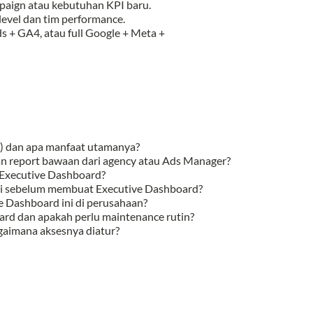
paign atau kebutuhan KPI baru.
level dan tim performance.
s + GA4, atau full Google + Meta +
o) dan apa manfaat utamanya?
an report bawaan dari agency atau Ads Manager?
m Executive Dashboard?
api sebelum membuat Executive Dashboard?
e Dashboard ini di perusahaan?
ard dan apakah perlu maintenance rutin?
gaimana aksesnya diatur?