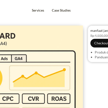
Services
Case Studies
manfaat ja
Rp 4,500,0
Checkout
Produk d
Panduan 