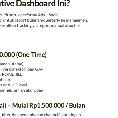
tive Dashboard Ini?
truth
untuk performa Ads + Web.
i untuk report bulanan/quarterly ke manajemen.
esulitan tracking via report manual atau file
0.000 (One-Time)
laman utama).
 (via konektor) dan GA4.
 ROAS, dll.).
ahaan.
 untuk C-level.
hannel, jumlah akun, dan
al) – Mulai Rp1.500.000 / Bulan
, filter, dan penambahan channel/akun ringan.