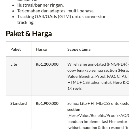
Ilustrasi/banner ringan.
Terjemahan dan adaptasi multi-bahasa.
Tracking GA4/GAds (GTM) untuk conversion
tracking.
Paket & Harga
Paket
Harga
Scope utama
Lite
Rp1.200.000
Wireframe annotated (PNG/PDF) 
copy lengkap semua section (Hero,
Value, Benefits, Proof, FAQ, CTA);
HTML + CSS token untuk
Hero & 
1× revisi
Standard
Rp1.900.000
Semua Lite + HTML/CSS untuk
sel
section
(Hero/Value/Benefits/Proof/FAQ/
panduan implementasi Elementor
(widget mapping & tips responsif);