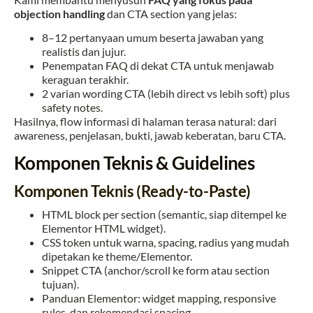
objection handling
dan CTA section yang jelas:
8–12 pertanyaan umum beserta jawaban yang
realistis dan jujur.
Penempatan FAQ di dekat CTA untuk menjawab
keraguan terakhir.
2 varian wording CTA (lebih direct vs lebih soft) plus
safety notes.
Hasilnya, flow informasi di halaman terasa natural: dari
awareness, penjelasan, bukti, jawab keberatan, baru CTA.
Komponen Teknis & Guidelines
Komponen Teknis (Ready-to-Paste)
HTML block per section (semantic, siap ditempel ke
Elementor HTML widget).
CSS token untuk warna, spacing, radius yang mudah
dipetakan ke theme/Elementor.
Snippet CTA (anchor/scroll ke form atau section
tujuan).
Panduan Elementor: widget mapping, responsive
rules, dan rekomendasi spacing.