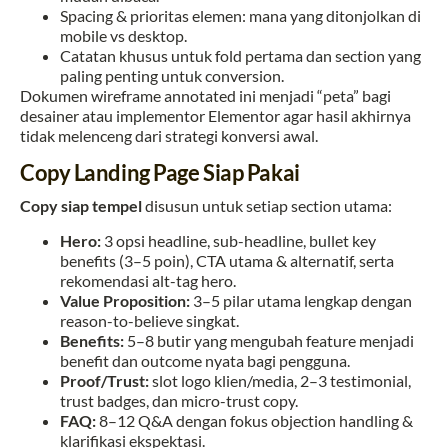
Spacing & prioritas elemen: mana yang ditonjolkan di
mobile vs desktop.
Catatan khusus untuk fold pertama dan section yang
paling penting untuk conversion.
Dokumen wireframe annotated ini menjadi “peta” bagi
desainer atau implementor Elementor agar hasil akhirnya
tidak melenceng dari strategi konversi awal.
Copy Landing Page Siap Pakai
Copy siap tempel
disusun untuk setiap section utama:
Hero:
3 opsi headline, sub-headline, bullet key
benefits (3–5 poin), CTA utama & alternatif, serta
rekomendasi alt-tag hero.
Value Proposition:
3–5 pilar utama lengkap dengan
reason-to-believe singkat.
Benefits:
5–8 butir yang mengubah feature menjadi
benefit dan outcome nyata bagi pengguna.
Proof/Trust:
slot logo klien/media, 2–3 testimonial,
trust badges, dan micro-trust copy.
FAQ:
8–12 Q&A dengan fokus objection handling &
klarifikasi ekspektasi.