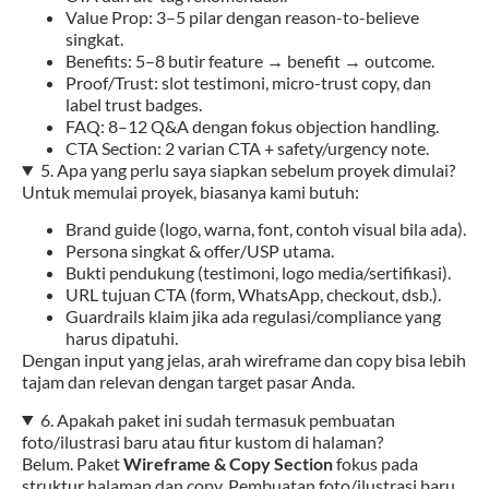
Value Prop: 3–5 pilar dengan reason-to-believe
singkat.
Benefits: 5–8 butir feature → benefit → outcome.
Proof/Trust: slot testimoni, micro-trust copy, dan
label trust badges.
FAQ: 8–12 Q&A dengan fokus objection handling.
CTA Section: 2 varian CTA + safety/urgency note.
5. Apa yang perlu saya siapkan sebelum proyek dimulai?
Untuk memulai proyek, biasanya kami butuh:
Brand guide (logo, warna, font, contoh visual bila ada).
Persona singkat & offer/USP utama.
Bukti pendukung (testimoni, logo media/sertifikasi).
URL tujuan CTA (form, WhatsApp, checkout, dsb.).
Guardrails klaim jika ada regulasi/compliance yang
harus dipatuhi.
Dengan input yang jelas, arah wireframe dan copy bisa lebih
tajam dan relevan dengan target pasar Anda.
6. Apakah paket ini sudah termasuk pembuatan
foto/ilustrasi baru atau fitur kustom di halaman?
Belum. Paket
Wireframe & Copy Section
fokus pada
struktur halaman dan copy. Pembuatan foto/ilustrasi baru,