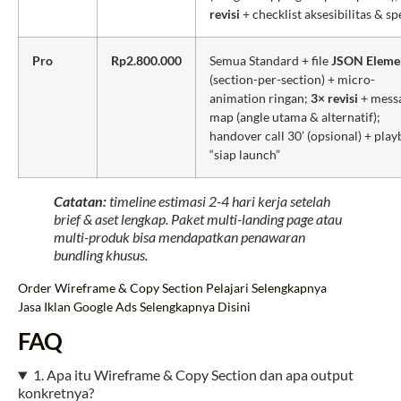
revisi
+ checklist aksesibilitas & s
Pro
Rp2.800.000
Semua Standard + file
JSON Eleme
(section-per-section) + micro-
animation ringan;
3× revisi
+ mess
map (angle utama & alternatif);
handover call 30’ (opsional) + pla
“siap launch”
Catatan:
timeline estimasi 2-4 hari kerja setelah
brief & aset lengkap. Paket multi-landing page atau
multi-produk bisa mendapatkan penawaran
bundling khusus.
Order Wireframe & Copy Section
Pelajari Selengkapnya
Jasa Iklan Google Ads Selengkapnya Disini
FAQ
1. Apa itu Wireframe & Copy Section dan apa output
konkretnya?