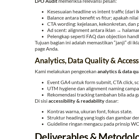
LPO Audit
memeriksa relevansi pesan:
Kesesuaian headline vs intent traffic (dari
Balance antara benefit vs fitur; apakah nila
CTA wording: kejelasan, kekonkretan, dan p
Ad scent: alignment antara iklan → halaman (
Pelengkap seperti FAQ dan objection handlin
Tujuan bagian ini adalah memastikan “janji” di ik
page Anda.
Analytics, Data Quality & Accessi
Kami melakukan pengecekan
analytics & data qu
Event GA4 untuk form submit, CTA click, sc
UTM hygiene dan alignment naming campa
Rekomendasi tracking tambahan bila ada g
Di sisi
accessibility & readability
dasar:
Kontras warna, ukuran font, fokus state.
Struktur heading yang logis dan gambar de
Guideline ringan mengacu pada prinsip W
Deliverables & Metodol