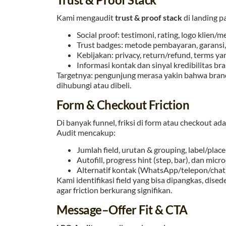
Kami mengaudit
trust & proof stack
di landing p
Social proof: testimoni, rating, logo klien/m
Trust badges: metode pembayaran, garansi, s
Kebijakan: privacy, return/refund, terms 
Informasi kontak dan sinyal kredibilitas bra
Targetnya: pengunjung merasa yakin bahwa bran
dihubungi atau dibeli.
Form & Checkout Friction
Di banyak funnel, friksi di form atau checkout ada
Audit mencakup:
Jumlah field, urutan & grouping, label/placeh
Autofill, progress hint (step, bar), dan mi
Alternatif kontak (WhatsApp/telepon/chat)
Kami identifikasi field yang bisa dipangkas, dise
agar friction berkurang signifikan.
Message–Offer Fit & CTA