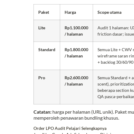
Paket
Harga
Scope utama
Lite
Rp1.100.000
Audit 1 halaman: UX
/ halaman
friction dasar; issu
Standard
Rp1.800.000
Semua Lite + CWV m
/ halaman
wireframe saran rin
+ backlog 30/60/90
Pro
Rp2.600.000
Semua Standard + au
/ halaman
scent), prioritizat
beberapa section ku
QA pasca-perbaika
Catatan:
harga per halaman (URL unik). Paket m
memperoleh penawaran bundling khusus.
Order LPO Audit
Pelajari Selengkapnya