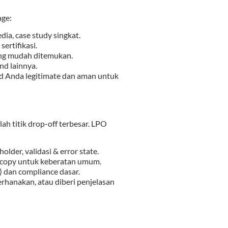
age:
edia, case study singkat.
ertifikasi.
yang mudah ditemukan.
nd lainnya.
d Anda legitimate dan aman untuk
lah titik drop-off terbesar. LPO
older, validasi & error state.
crocopy untuk keberatan umum.
 dan compliance dasar.
derhanakan, atau diberi penjelasan