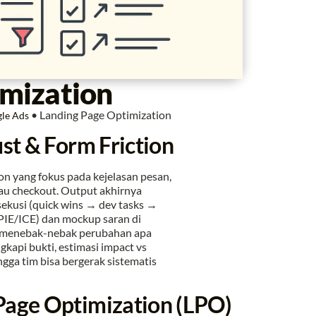
imization
•
Landing Page Optimization
gle Ads
st & Form Friction
on yang fokus pada kejelasan pesan,
atau checkout. Output akhirnya
sekusi (quick wins → dev tasks →
(PIE/ICE) dan mockup saran di
gi menebak-nebak perubahan apa
kapi bukti, estimasi impact vs
ngga tim bisa bergerak sistematis
Page Optimization (LPO)