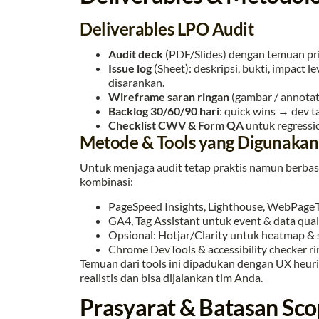
Deliverables LPO Audit
Audit deck
(PDF/Slides) dengan temuan pri
Issue log
(Sheet): deskripsi, bukti, impact le
disarankan.
Wireframe saran ringan
(gambar / annotat
Backlog 30/60/90 hari
: quick wins → dev t
Checklist CWV & Form QA
untuk regressi
Metode & Tools yang Digunakan
Untuk menjaga audit tetap praktis namun berba
kombinasi:
PageSpeed Insights, Lighthouse, WebPage
GA4, Tag Assistant untuk event & data quali
Opsional: Hotjar/Clarity untuk heatmap & 
Chrome DevTools & accessibility checker ri
Temuan dari tools ini dipadukan dengan UX heuri
realistis dan bisa dijalankan tim Anda.
Prasyarat & Batasan Sc