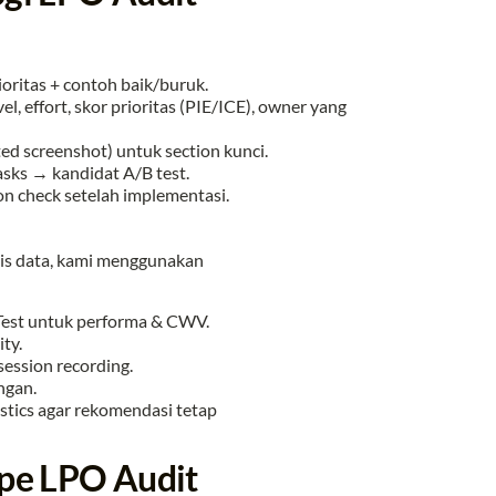
oritas + contoh baik/buruk.
vel, effort, skor prioritas (PIE/ICE), owner yang
ed screenshot) untuk section kunci.
asks → kandidat A/B test.
on check setelah implementasi.
sis data, kami menggunakan
Test untuk performa & CWV.
ty.
session recording.
ngan.
stics agar rekomendasi tetap
ope LPO Audit