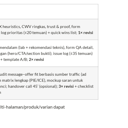
 heuristics, CWV ringkas, trust & proof, form
e log prioritas (≤20 temuan) + quick wins list;
1× revisi
endalam (lab + rekomendasi teknis), form QA detail,
gan (hero/CTA/section bukti); issue log (≤35 temuan)
 + template A/B;
2× revisi
dit message–offer fit berbasis sumber traffic (ad
ion matrix lengkap (PIE/ICE), mockup saran untuk
nci; handover call 45’ (opsional);
3× revisi
+ checklist
n
ulti-halaman/produk/varian dapat