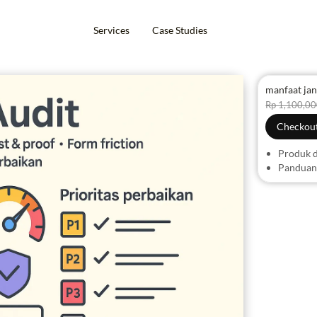
Services
Case Studies
manfaat ja
Rp 1,100,0
Checkout
Produk d
Panduan 