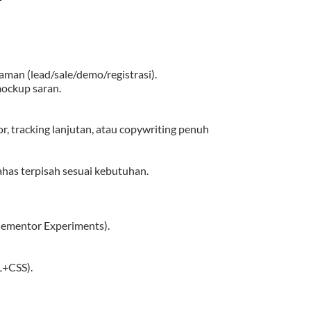
aman (lead/sale/demo/registrasi).
mockup saran.
, tracking lanjutan, atau copywriting penuh
bahas terpisah sesuai kebutuhan.
lementor Experiments).
L+CSS).