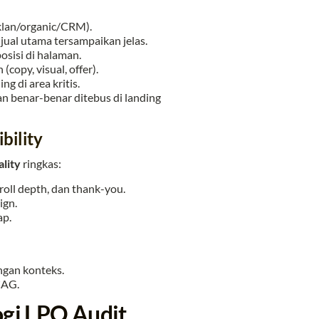
 iklan/organic/CRM).
i jual utama tersampaikan jelas.
osisi di halaman.
copy, visual, offer).
g di area kritis.
lan benar-benar ditebus di landing
bility
ality
ringkas:
roll depth, dan thank-you.
ign.
ap.
ngan konteks.
CAG.
ogi LPO Audit