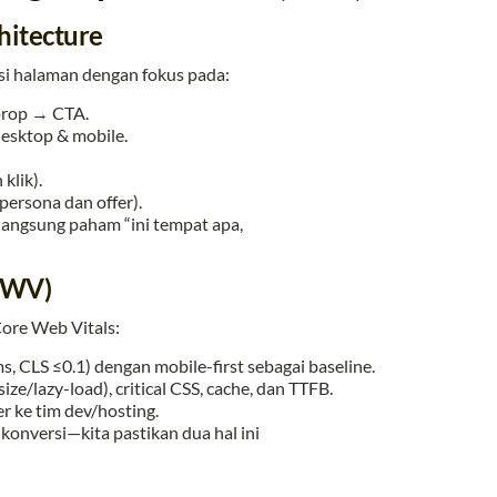
hitecture
si halaman dengan fokus pada:
 prop → CTA.
desktop & mobile.
klik).
 persona dan offer).
langsung paham “ini tempat apa,
CWV)
ore Web Vitals:
s, CLS ≤0.1) dengan mobile-first sebagai baseline.
ize/lazy-load), critical CSS, cache, dan TTFB.
r ke tim dev/hosting.
konversi—kita pastikan dua hal ini