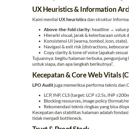
UX Heuristics & Information Arc
Kami menilai
UX heuristics
dan struktur informa
Above-the-fold clarity
: headline → value
Hierarki visual, jarak & keterbacaan untuk 
Konsistensi UI (warna, tombol, icon, state).
Navigasi & exit risk (distractions, kebocoran 
Copy clarity & tone of voice (apakah sesuai
Tujuannya: begitu halaman terbuka, pengunjung 
untuk siapa, dan apa langkah berikutnya”.
Kecepatan & Core Web Vitals (
LPO Audit
juga memeriksa performa teknis dan C
LCP, INP, CLS (target: LCP ≤2.5s, INP ≤200m
Blocking resources, image policy (format/res
Rekomendasi teknis ringkas yang bisa diope
Kecepatan dan stabilitas halaman adalah fondasi 
tidak menjadi bottleneck.
Trust & Proof Stack