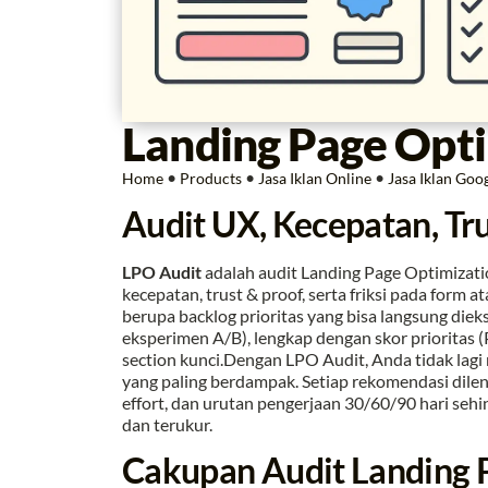
Landing Page Opt
•
•
•
Home
Products
Jasa Iklan Online
Jasa Iklan Goo
Audit UX, Kecepatan, Tru
LPO Audit
adalah audit Landing Page Optimizati
kecepatan, trust & proof, serta friksi pada form 
berupa backlog prioritas yang bisa langsung diek
eksperimen A/B), lengkap dengan skor prioritas 
section kunci.Dengan LPO Audit, Anda tidak la
yang paling berdampak. Setiap rekomendasi dileng
effort, dan urutan pengerjaan 30/60/90 hari sehi
dan terukur.
Cakupan Audit Landing 