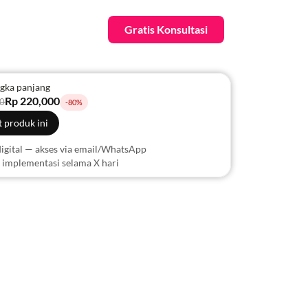
Gratis Konsultasi
ngka panjang
Rp 220,000
00
-80%
 produk ini
igital — akses via email/WhatsApp
implementasi selama X hari